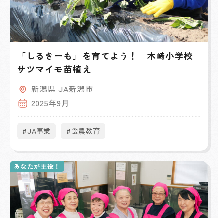
「しるきーも」を育てよう！ 木崎小学校
サツマイモ苗植え
新潟県 JA新潟市
2025年9月
#JA事業
#食農教育
あなたが主役！