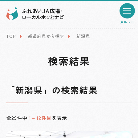
メニュー
TOP
都道府県から探す
新潟県
検索結果
「新潟県」の検索結果
全29件中
1～12件目
を表示