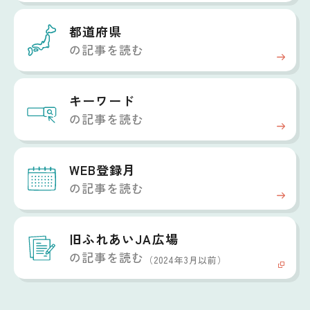
都道府県
の記事を読む
キーワード
の記事を読む
WEB登録月
の記事を読む
旧ふれあいJA広場
の記事を読む
（2024年3月以前）