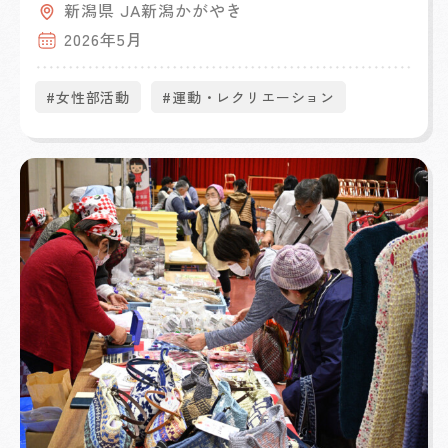
新潟県 JA新潟かがやき
2026年5月
#女性部活動
#運動・レクリエーション