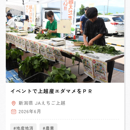
イベントで上越産エダマメをＰＲ
新潟県 JAえちご上越
2026年6月
#地産地消
#農業