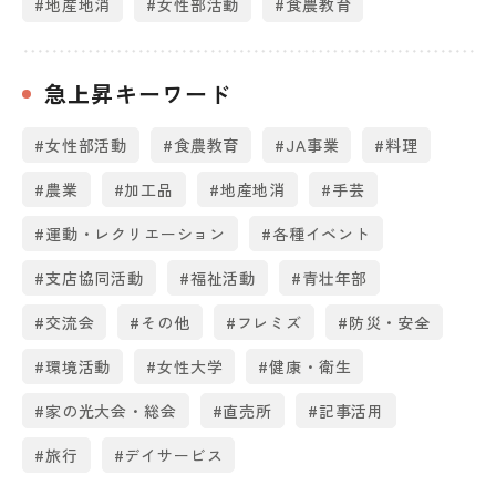
#地産地消
#女性部活動
#食農教育
急上昇キーワード
#女性部活動
#食農教育
#JA事業
#料理
#農業
#加工品
#地産地消
#手芸
#運動・レクリエーション
#各種イベント
#支店協同活動
#福祉活動
#青壮年部
#交流会
#その他
#フレミズ
#防災・安全
#環境活動
#女性大学
#健康・衛生
#家の光大会・総会
#直売所
#記事活用
#旅行
#デイサービス