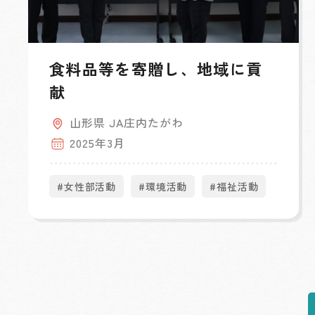
食料品等を寄贈し、地域に貢
献
山形県 JA庄内たがわ
2025年3月
#女性部活動
#環境活動
#福祉活動