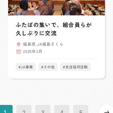
ふたばの集いで、組合員らが
久しぶりに交流
福島県 JA福島さくら
2025年3月
#JA事業
#その他
#支店協同活動
1
2
3
4
5