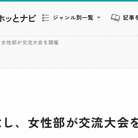
ジャンル別一覧
記事
、女性部が交流大会を開催
念し、女性部が交流大会