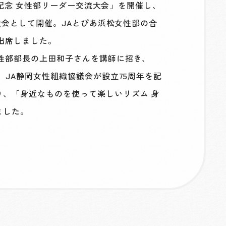
年記念 女性部リーダー交流大会」を開催し、
大会として開催。JAとぴあ浜松女性部の合
も出席しました。
性部部長の上田和子さんを講師に招き、
JA静岡女性組織協議会が設立75周年を記
、「身近なものを使って楽しいリズム 身
ました。