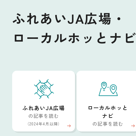
ふれあいJA広場・
ローカルホッとナ
ローカルホッと
ふれあいJA広場
ナビ
の記事を読む
の記事を読む
（2024年4月以降）