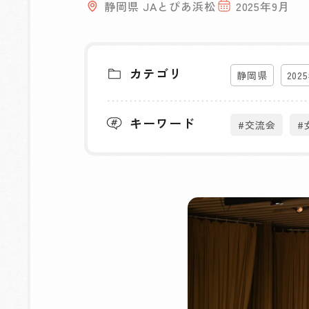
静岡県 JAとぴあ浜松
2025年9月
カテゴリ
静岡県
202
キーワード
#交流会
#