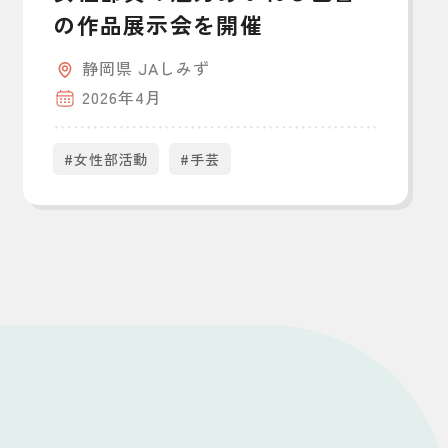
の作品展示会を開催
静岡県 JAしみず
2026年4月
#女性部活動
#手芸