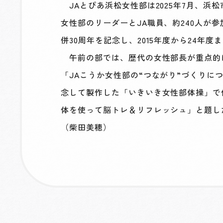
JAとぴあ浜松女性部は2025年7月、浜
女性部のリーダーとJA職員、約240人が
併30周年を記念し、2015年度から24
午前の部では、歴代の女性部長が重点的に
「JAこうか女性部の“つながり”づくりに
念して製作した「いきいき女性部体操」で
体を使って脳トレ＆リフレッシュ」と題し
（柴田美穂）