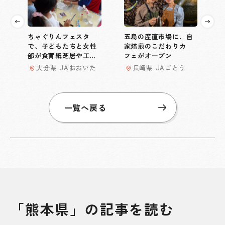
ちゃぐりんフェスタ
五島の産直市場に、自
で、子どもたちと女性
家焙煎のこだわりカ
部が食育紙芝居や工作
フェがオープン
などとおして交流
大分県 JAおおいた
長崎県 JAごとう
一覧へ戻る
「熊本県」の記事を読む