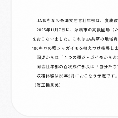
JAおきなわ糸満支店青壮年部は、食農教
2025年11月7日に、糸満市の高嶺圃
をおこないました。これはJA共済の地域
100キロの種ジャガイモを植えつけ指導し
園児からは「１つの種ジャガイモからど
同青壮年部の百次成仁部長は「自分たち
収穫体験は26年2月におこなう予定です
（眞玉橋秀美）