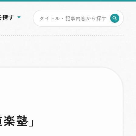
を探す
検索す
道楽塾」