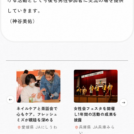
げる活動として今後も男性参加者に交流の場を提供
していきます。
（神谷美佑）
ネイルケアと茶話会で
女性会フェスタを開催
心もケア。フレッシュ
し1年間の活動の成果を
ミズが親睦を深める
披露
愛媛県 JAにしうわ
兵庫県 JA兵庫みら
い