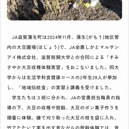
JA滋賀蒲生町は2024年11月、蒲生(がもう)地区管
内の大豆圃場(ほじょう)で、JA全農しがとマルサン
アイ株式会社、滋賀短期大学との合同による「すみ
さやか大豆収穫体験実習」をおこないました。同大
学からは生活学科食健康コースの2年生28人が参加
し、「地域伝統食」の実習と講義を受けました。
学生たちは３班に分かれ、JAの営農担当職員の指
導の下、大豆の収穫や脱穀、大豆のポン菓子作りを
順番に体験。鎌で刈り取った大豆の枝を袋に入れ、
竹でたたいて実を出す昔ながらの脱穀体験では、昔