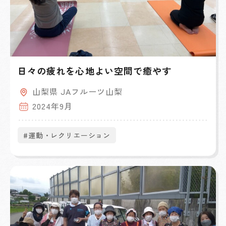
日々の疲れを心地よい空間で癒やす
山梨県 JAフルーツ山梨
2024年9月
#運動・レクリエーション