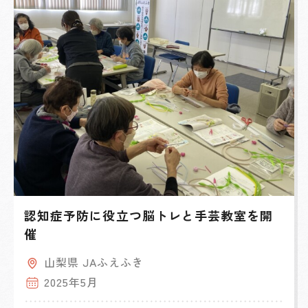
認知症予防に役立つ脳トレと手芸教室を開
催
山梨県 JAふえふき
2025年5月