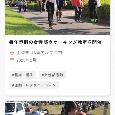
毎年恒例の女性部ウオーキング教室を開催
山梨県 JA南アルプス市
2025年2月
#健康・衛生
#女性部活動
#運動・レクリエーション