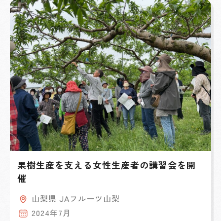
果樹生産を支える女性生産者の講習会を開
催
山梨県 JAフルーツ山梨
2024年7月