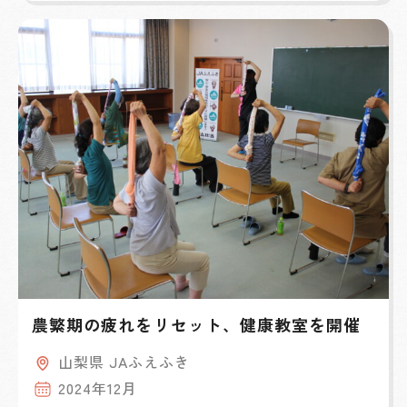
農繁期の疲れをリセット、健康教室を開催
山梨県 JAふえふき
2024年12月