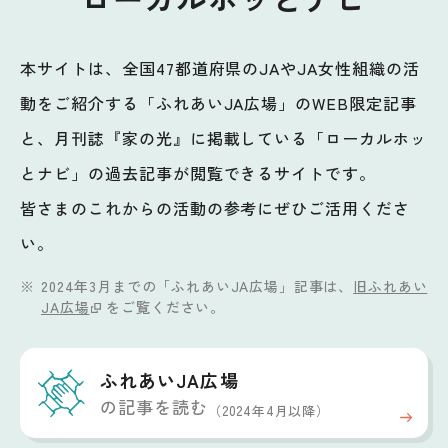
本サイトは、全国47都道府県のJAやJA女性組織の活
動をご紹介する「ふれあいJA広場」のWEB限定記事
と、月刊誌『家の光』に掲載している「ローカルホッ
とナビ」の過去記事が閲覧できるサイトです。
皆さまのこれからの活動の参考にぜひご活用くださ
い。
2024年3月までの「ふれあいJA広場」記事は、
旧ふれあい
JA広場
をご覧ください。
ふれあいJA広場
の記事を読む
（2024年4月以降）