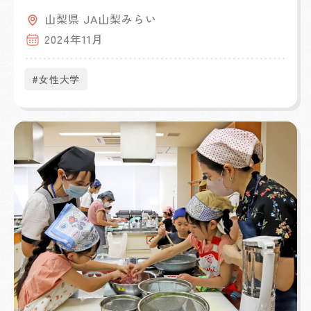
山梨県 JA山梨みらい
2024年11月
#女性大学