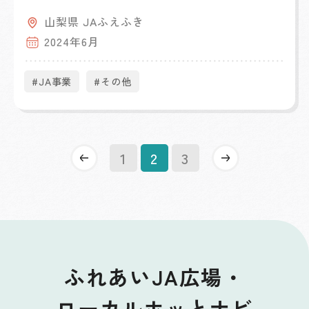
山梨県 JAふえふき
2024年6月
#JA事業
#その他
«
»
1
2
3
ふれあいJA広場・
ローカルホッとナビ