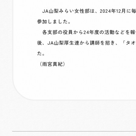
JA山梨みらい女性部は、2024年12月
参加しました。
各支部の役員から24年度の活動などを報
後、JA山梨厚生連から講師を招き、「タ
た。
（雨宮真紀）