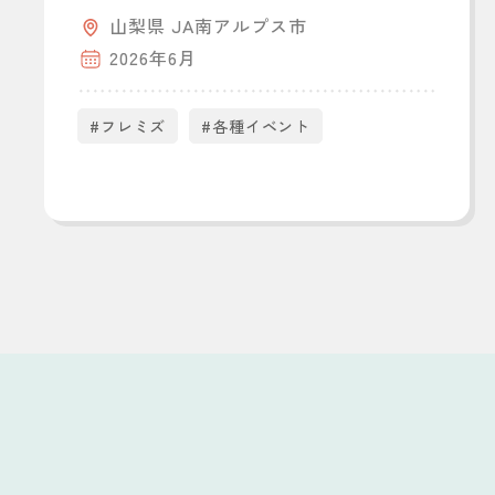
山梨県 JA南アルプス市
2026年6月
#フレミズ
#各種イベント