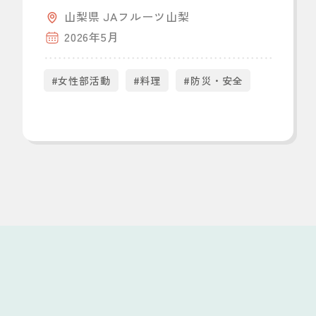
山梨県 JAフルーツ山梨
2026年5月
#女性部活動
#料理
#防災・安全