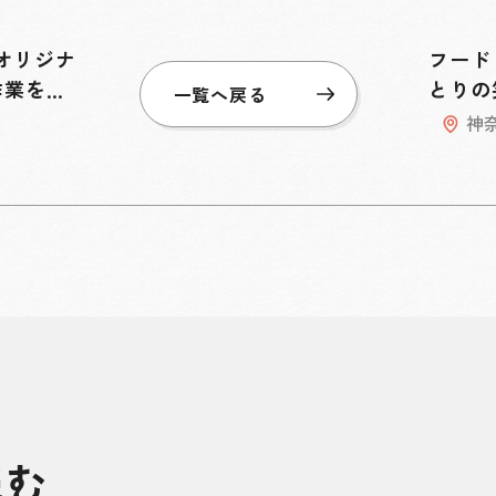
オリジナ
フード
作業をし
とりの
一覧へ戻る
神
読む