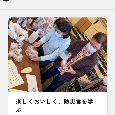
楽しくおいしく、防災食を学
ぶ