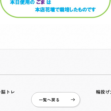
つ脳トレ
輪投げ
一覧へ戻る
き