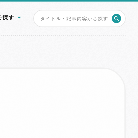
を探す
検索す
！