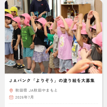
ＪＡバンク「よりぞう」の塗り絵を大募集
秋田県 JA秋田やまもと
2026年7月