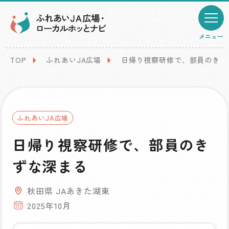
メニュー
TOP
ふれあいJA広場
日帰り視察研修で、部員のきず
ふれあいJA広場
日帰り視察研修で、部員のき
ずな深まる
秋田県 JAあきた湖東
2025年10月