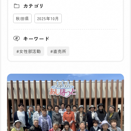
カテゴリ
秋田県
2025年10月
キーワード
#女性部活動
#直売所