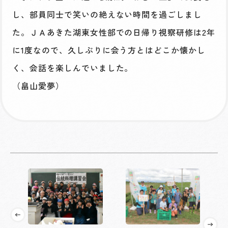
し、部員同士で笑いの絶えない時間を過ごしまし
た。ＪＡあきた湖東女性部での日帰り視察研修は2年
に1度なので、久しぶりに会う方とはどこか懐かし
く、会話を楽しんでいました。
（畠山愛夢）