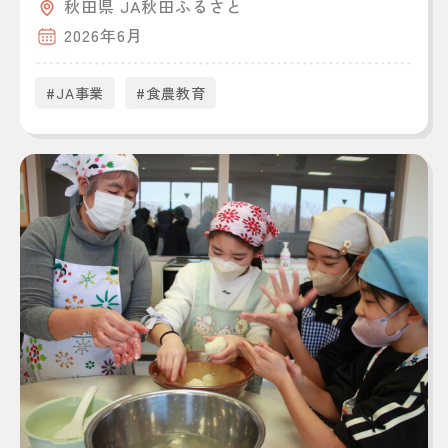
秋田県 JA秋田ふるさと
2026年6月
#JA事業
#食農教育