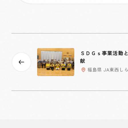
ＳＤＧｓ事業活動
献
福島県 JA東西し