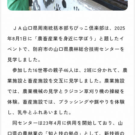
ＪＡ山口県周南統括本部ちびっこ倶楽部は、2025
年8月1日に「農畜産業を身近に学ぼう」と題したイ
ベントで、防府市の山口県農林総合技術センターを
見学しました。
参加した16世帯の親子46人は、2班に分かれて、農
業施設と畜産施設を交互に見学しました。農業施設
では、農業機械の見学とラジコン草刈り機の操縦を
体験。畜産施設では、ブラッシングや餌やりを体験
し、乳牛とふれあいました。
同センターは23年4月に供用を開始しており、山
口県の農林業の「知と技の拠点」として、新技術の