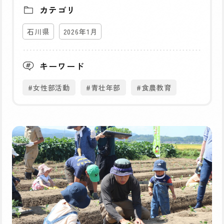
カテゴリ
石川県
2026年1月
キーワード
#女性部活動
#青壮年部
#食農教育