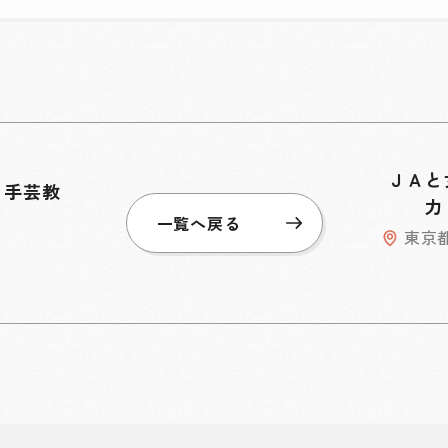
ＪＡと
、手芸教
力
一覧へ戻る
東京
き