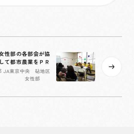
女性部の各部会が協
して都市農業をＰＲ
都 JA東京中央 砧地区
女性部