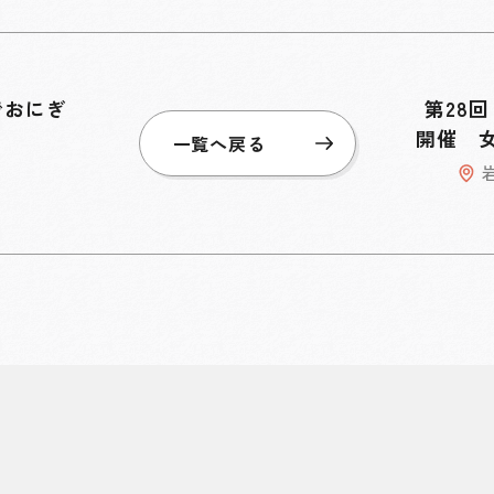
でおにぎ
第28
開催 女
一覧へ戻る