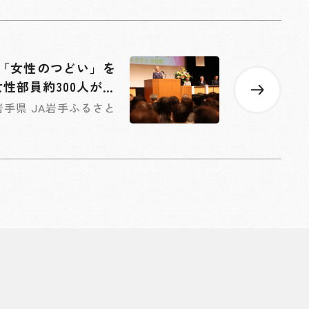
回「女性のつどい」を
性部員約300人が交
流深める
岩手県 JA岩手ふるさと