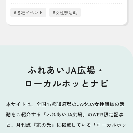
#各種イベント
#女性部活動
ふれあいJA広場・
ローカルホッとナビ
本サイトは、全国47都道府県のJAやJA女性組織の活
動をご紹介する「ふれあいJA広場」のWEB限定記事
と、月刊誌『家の光』に掲載している「ローカルホッ