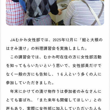
JAむかわ女性部では、2025年12月に「鮭と大根の
はさみ漬け」の料理講習会を実施しました。
この講習会では、むかわ町在住の方に女性部活動
を知ってもらいたいという思いで、女性部員だけで
なく一般の方にも告知し、１６人という多くの人に
参加していただきました。
年末にかけての漬け物作りは参加者のみなさんに
とても喜ばれ、「また来年も開催してほしい」との
声もあり、実際に女性部に加入していただいた人も