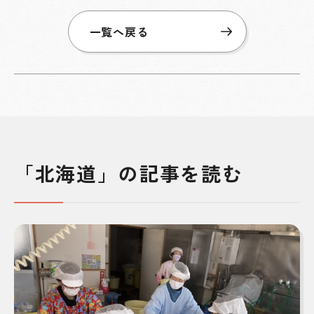
一覧へ戻る
「北海道」の記事を読む