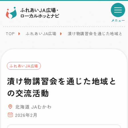
メニュー
TOP
ふれあいJA広場
漬け物講習会を通じた地域との
ふれあいJA広場
漬け物講習会を通じた地域と
の交流活動
北海道 JAむかわ
2026年2月