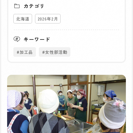
カテゴリ
北海道
2026年2月
キーワード
#加工品
#女性部活動