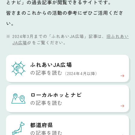
とナビ」の過去記事が閲覧できるサイトです。
皆さまのこれからの活動の参考にぜひご活用くださ
い。
2024年3月までの「ふれあいJA広場」記事は、
旧ふれあい
JA広場
をご覧ください。
ふれあいJA広場
の記事を読む
（2024年4月以降）
ローカルホッと
ナビ
の記事を読む
都道府県
の記事を読む