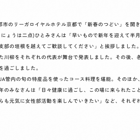
京都市のリーガロイヤルホテル京都で「新春のつどい」を開
んにょうは二点)ひとみさんは「早いもので新年を迎えて半
支部の垣根を越えてご歓談してください」と挨拶しました
た川柳をそれぞれの代表が舞台で発表しました。その後、
を過ごしました。
A管内の旬の特産品を使ったコース料理を堪能。そのほか、
年のみなさんは「日々健康に過ごし、この場に来られたこ
らも元気に女性部活動を楽しんでいきたい」など、それぞ