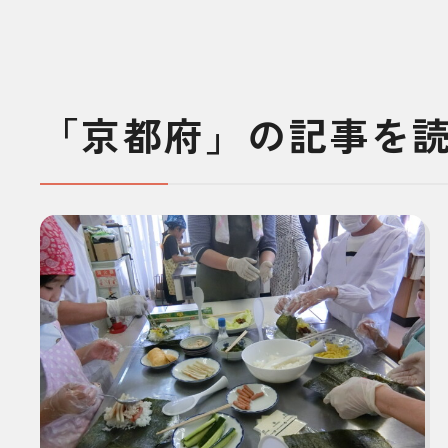
「京都府」の記事を