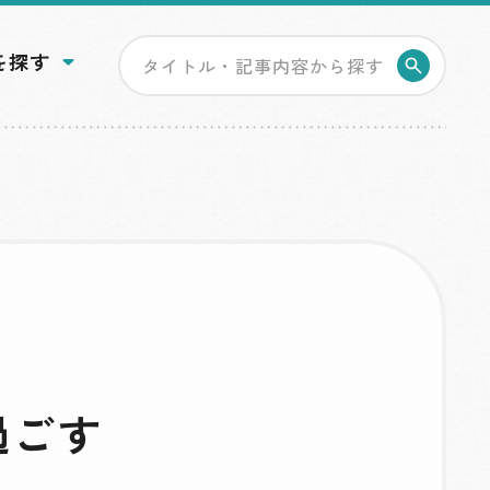
を探す
検索す
過ごす