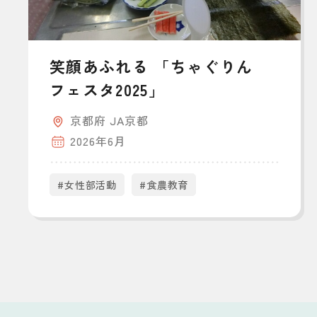
笑顔あふれる 「ちゃぐりん
フェスタ2025」
京都府 JA京都
2026年6月
#女性部活動
#食農教育