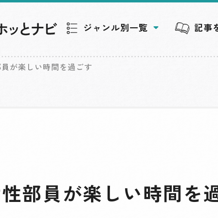
ジャンル別一覧
記事
部員が楽しい時間を過ごす
女性部員が楽しい時間を