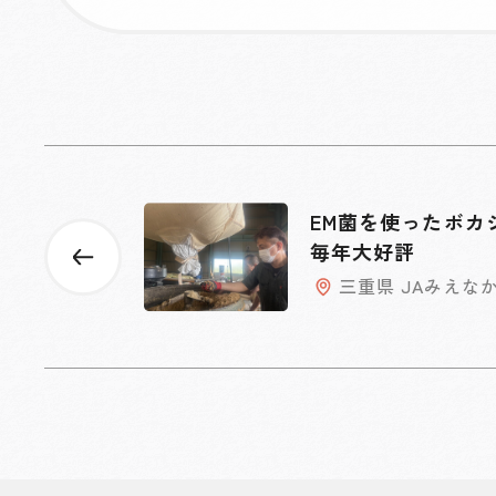
EM菌を使ったボカ
毎年大好評
三重県 JAみえな