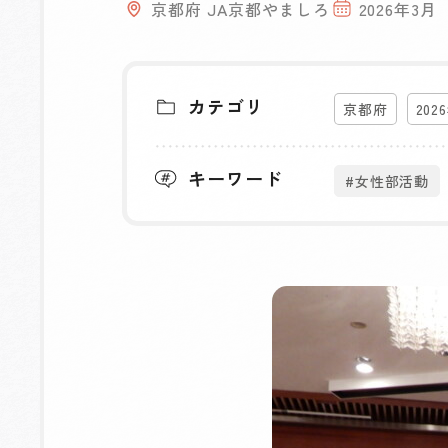
京都府 JA京都やましろ
2026年3月
カテゴリ
京都府
202
キーワード
#女性部活動