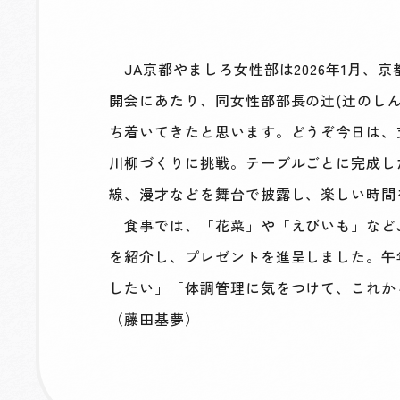
JA京都やましろ女性部は2026年1月、
開会にあたり、同女性部部長の辻(辻のし
ち着いてきたと思います。どうぞ今日は、
川柳づくりに挑戦。テーブルごとに完成し
線、漫才などを舞台で披露し、楽しい時間
食事では、「花菜」や「えびいも」などJ
を紹介し、プレゼントを進呈しました。午
したい」「体調管理に気をつけて、これか
（藤田基夢）