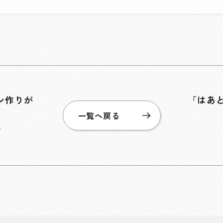
シ作りが
「はあ
一覧へ戻る
か