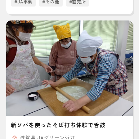
#JA事業
#その他
#直売所
新ソバを使ったそば打ち体験で舌鼓
滋賀県 JAグリーン近江