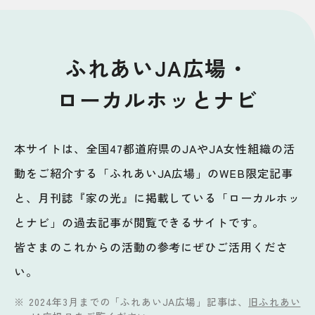
ふれあいJA広場・
ローカルホッとナビ
本サイトは、全国47都道府県のJAやJA女性組織の活
動をご紹介する「ふれあいJA広場」のWEB限定記事
と、月刊誌『家の光』に掲載している「ローカルホッ
とナビ」の過去記事が閲覧できるサイトです。
皆さまのこれからの活動の参考にぜひご活用くださ
い。
2024年3月までの「ふれあいJA広場」記事は、
旧ふれあい