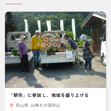
「朝市」に参加し、地域を盛り上げる
岡山県 JA晴れの国岡山