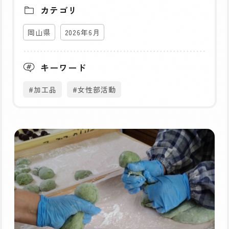
カテゴリ
岡山県
2026年6月
キーワード
#加工品
#女性部活動