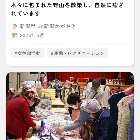
木々に包まれた野山を散策し、自然に癒さ
れています
新潟県 JA新潟かがやき
2026年5月
#女性部活動
#運動・レクリエーション