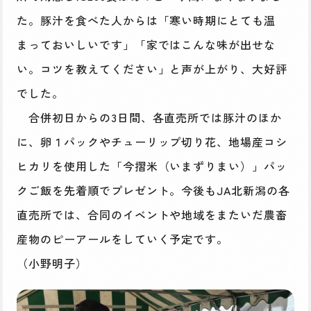
た。豚汁を食べた人からは「寒い時期にとても温
まっておいしいです」「家ではこんな味が出せな
い。コツを教えてください」と声が上がり、大好評
でした。
合併初日からの3日間、各直売所では豚汁のほか
に、卵１パックやチューリップ切り花、地場産コシ
ヒカリを使用した「今摺米（いまずりまい）」パッ
クご飯を先着順でプレゼント。今後もJA北新潟の各
直売所では、合同のイベントや地域をまたいだ農畜
産物のピーアールをしていく予定です。
（小野明子）