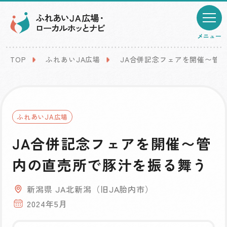
メニュー
TOP
ふれあいJA広場
JA合併記念フェアを開催〜管
ふれあいJA広場
JA合併記念フェアを開催〜管
内の直売所で豚汁を振る舞う
新潟県 JA北新潟（旧JA胎内市）
2024年5月