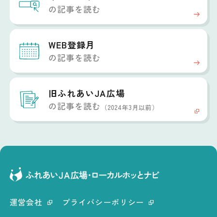
の記事を読む
WEB登録月
の記事を読む
旧ふれあいJA広場
の記事を読む
（2024年3月以前）
運営会社
プライバシーポリシー