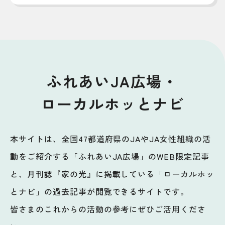
ふれあいJA広場・
ローカルホッとナビ
本サイトは、全国47都道府県のJAやJA女性組織の活
動をご紹介する「ふれあいJA広場」のWEB限定記事
と、月刊誌『家の光』に掲載している「ローカルホッ
とナビ」の過去記事が閲覧できるサイトです。
皆さまのこれからの活動の参考にぜひご活用くださ