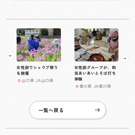
女性部でショウブ祭り
女性部グループが、和
を開催
気あいあいとそば打ち
体験
山口県 JA山口県
香川県 JA香川県
一覧へ戻る