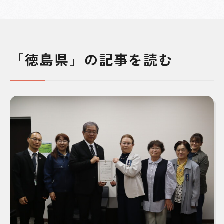
「徳島県」の記事を読む