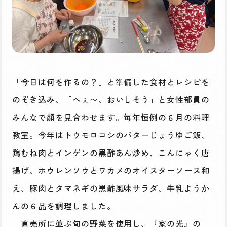
「今日は何を作るの？」と準備した食材とレシピを
のぞき込み、「へぇ〜、おいしそう」と女性部員の
みんなで顔を見合わせます。毎年恒例の６月の料理
教室。今年はトウモロコシのバターじょうゆご飯、
鶏むね肉とインゲンの黒酢あん炒め、こんにゃく唐
揚げ、ホウレンソウとワカメのオイスターソース和
え、豚肉とタマネギの黒酢風味サラダ、牛乳ようか
んの６品を調理しました。
直売所に並ぶ旬の野菜を使用し、『家の光』の