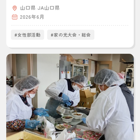
山口県 JA山口県
2026年6月
#女性部活動
#家の光大会・総会