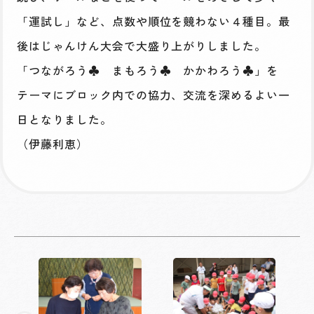
「運試し」など、点数や順位を競わない４種目。最
後はじゃんけん大会で大盛り上がりしました。
「つながろう♣️ まもろう♣️ かかわろう♣️」を
テーマにブロック内での協力、交流を深めるよい一
日となりました。
（伊藤利恵）