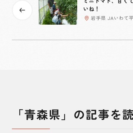
ミニトマト、甘く
いね！
岩手県 JAいわて
「青森県」の記事を