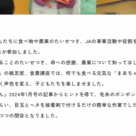
もたちに食べ物や農業のたいせつさ、JAの事業活動や役割
生が参加しました。
ることのたいせつさ、命への感謝、農業について知ってほ
」の紙芝居、食農講座では、何でも食べる元気な「まあち
く声色を変え、子どもたちを楽しませました。
』2024年1月号の記事からヒントを得て、毛糸のポンポ
らい、目玉とヘタを接着剤で付けるだけの簡単な作業でし
つつの閉会となりました。