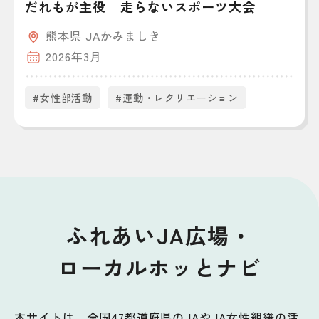
だれもが主役 走らないスポーツ大会
熊本県 JAかみましき
2026年3月
#女性部活動
#運動・レクリエーション
ふれあいJA広場・
ローカルホッとナビ
本サイトは、全国47都道府県のJAやJA女性組織の活