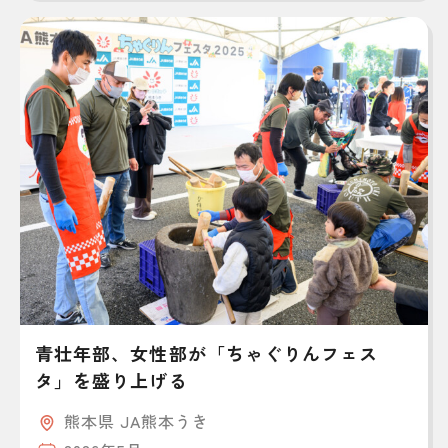
青壮年部、女性部が「ちゃぐりんフェス
タ」を盛り上げる
熊本県 JA熊本うき