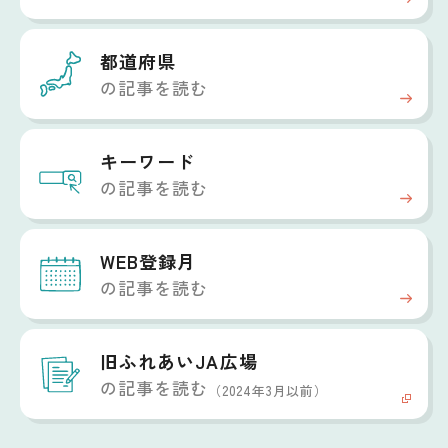
都道府県
の記事を読む
キーワード
の記事を読む
WEB登録月
の記事を読む
旧ふれあいJA広場
の記事を読む
（2024年3月以前）