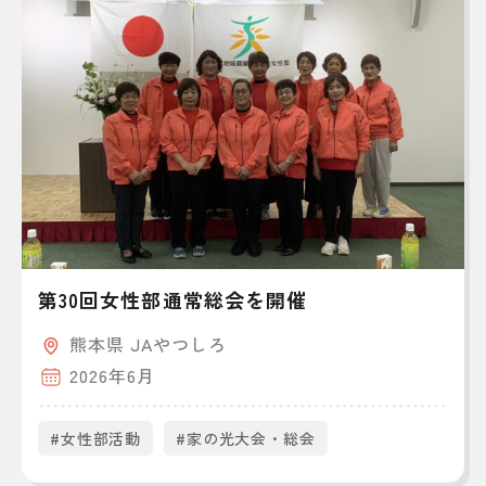
第30回女性部通常総会を開催
熊本県 JAやつしろ
2026年6月
#女性部活動
#家の光大会・総会