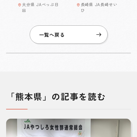
大分県 JAべっぷ日
長崎県 JA長崎せい
出
ひ
一覧へ戻る
「熊本県」の記事を読む