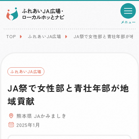
メニュー
TOP
ふれあいJA広場
JA祭で女性部と青壮年部が地
ふれあいJA広場
JA祭で女性部と青壮年部が地
域貢献
熊本県 JAかみましき
2025年1月