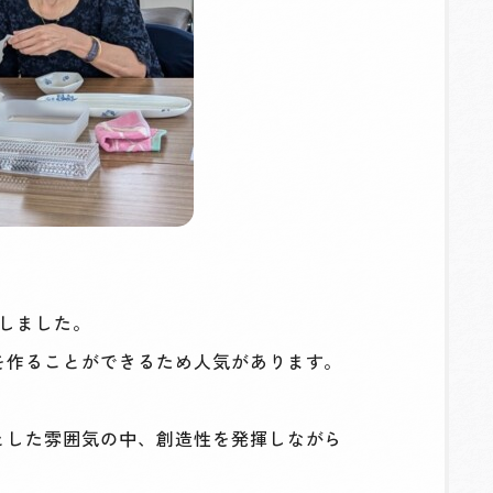
加しました。
を作ることができるため人気があります。
とした雰囲気の中、創造性を発揮しながら