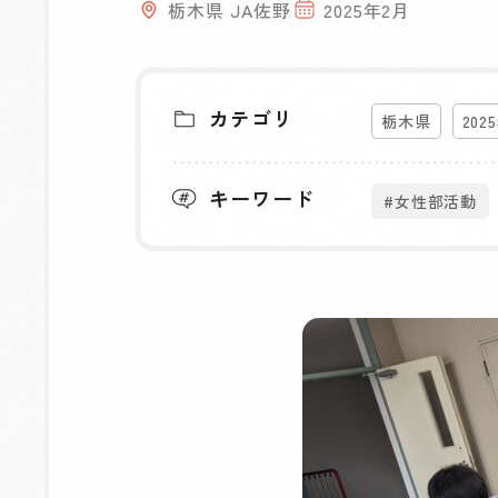
栃木県 JA佐野
2025年2月
カテゴリ
栃木県
202
キーワード
#女性部活動