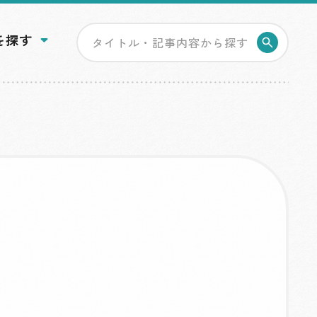
を探す
検索す