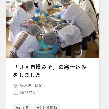
「ＪＡ自慢みそ」の寒仕込み
をしました
栃木県 JA足利
2026年3月
#加工品
#女性部活動