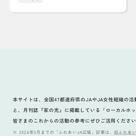
本サイトは、全国47都道府県のJAやJA女性組織の
と、月刊誌『家の光』に掲載している「ローカルホ
ビ
皆さまのこれからの活動の参考にぜひご活用くださ
2024年3月までの「ふれあいJA広場」記事は、
旧ふれあい