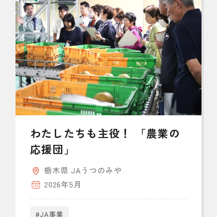
わたしたちも主役！ 「農業の
応援団」
栃木県 JAうつのみや
2026年5月
#JA事業