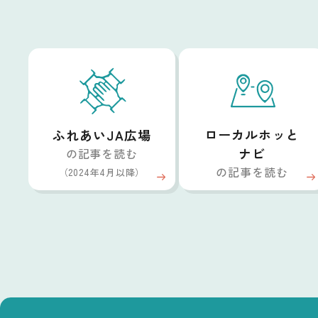
ローカルホッと
ふれあいJA広場
ナビ
の記事を読む
の記事を読む
（2024年4月以降）