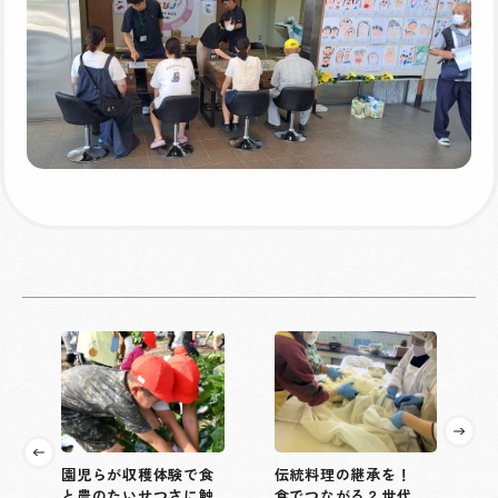
園児らが収穫体験で食
伝統料理の継承を！
と農のたいせつさに触
食でつながる２世代