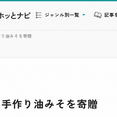
ジャンル別一覧
記事
作り油みそを寄贈
へ手作り油みそを寄贈