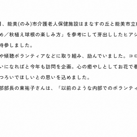
年2月、能美(のみ)市介護老人保健施設はまなすの丘と能美
すすめ／秋植え球根の楽しみ方」を参考にして芽出ししたヒア
持参しました。
や傾聴ボランティアなどに取り組み、励んでいました。コ
いになればと今年も訪問を企画。心の癒やしとしてお花で
つろいでほしいとの思いを込めました。
部部長の東祐子さんは、「以前のような内部でのボランテ