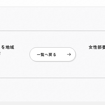
クを地域
女性部
布
一覧へ戻る