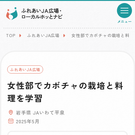
メニュー
TOP
ふれあいJA広場
女性部でカボチャの栽培と料理
ふれあいJA広場
女性部でカボチャの栽培と料
理を学習
岩手県 JAいわて平泉
2025年5月