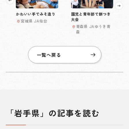
かわいい手でみそ造り
園児と青年部で餅つき
大会
宮城県 JA仙台
青森県 JAゆうき青
森
一覧へ戻る
「岩手県」の記事を読む