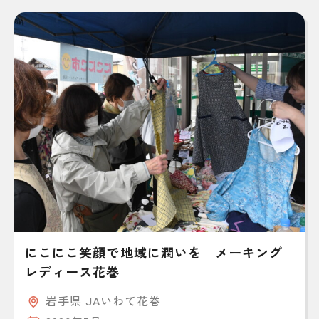
にこにこ笑顔で地域に潤いを メーキング
レディース花巻
岩手県 JAいわて花巻