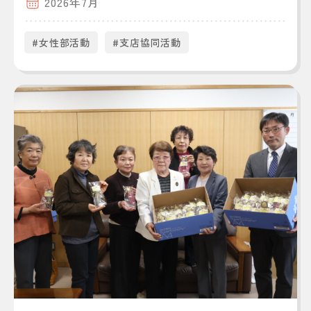
2026年7月
#女性部活動
#支店協同活動