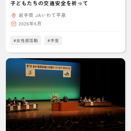
子どもたちの交通安全を祈って
岩手県 JAいわて平泉
2026年6月
#女性部活動
#手芸