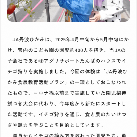
JA丹波ひかみは、2025年4月中旬から5月中旬にか
け、管内のこども園の園児約400人を招き、当JAの
子会社である㈱アグリサポートたんばのハウスでイ
チゴ狩りを実施しました。今回の体験は「JA丹波ひ
かみ食農教育活動プラン」の一環としておこなわれ
たもので、コロナ禍以前まで実施していた園児招待
餅つき大会に代わり、今年度から新たにスタートし
た活動です。イチゴ狩りを通じ、食と農のたいせつ
さや魅力を学ぶことを目的としています。
職員からイチゴの摘み方を教わった園児たち。最