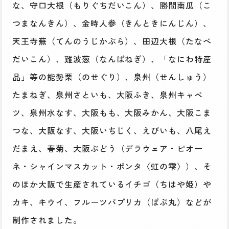
な、守口大根（もりぐちだいこん）、勝間南瓜（こ
つまなんきん）、金時人参（きんときにんじん）、
天王寺蕪（てんのうじかぶら）、田辺大根（たなべ
だいこん）、難波葱（なんばねぎ）、「なにわ特産
品」等の能勢栗（のせぐり）、泉州（せんしゅう）
たまねぎ、泉州さといも、大阪ふき、泉州キャベ
ツ、泉州水なす、大阪もも、大阪みかん、大阪こま
つな、大阪なす、大阪いちじく、えびいも、八尾え
だまえ、春菊、大阪ぶどう（デラウェア・ピオー
ネ・シャインマスカット・ポンタ〈虹の雫〉）、そ
のほか大阪で生産されているイチゴ（ちはや姫）や
カキ、キウイ、フルーツパプリカ（ぱぷ丸）などが
制作されました。