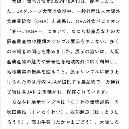
大阪・関西万博が2025年10月13日、閉幕しまし
た。JAグループ大阪は会期中、一般社団法人大阪外
食産業協会（ORA）と連携し、ORA外食パビリオン
「宴〜UTAGE〜」において、なにわ特産品などの大
阪産農産物32種類のサンプル展示をおこない、多く
の来場者の関心を集めました。展示の狙いは、大阪
産農産物の魅力や安全性を地域内外に広く周知し、
地域農業の振興を図ること。展示サンプルに取り上
げられたのは府内14JAが提供する農産物で、万博終
了後は各JAに引き継がれ、保存されています。
ちなみに展示サンプルは「なにわの伝統野菜」の
吹田慈姑（すいたくわい）、服部越瓜（はっとりし
ろうり）、高山牛蒡（たかやまごぼう）、大阪しろ