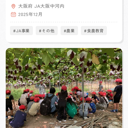
大阪府 JA大阪中河内
2025年12月
#JA事業
#その他
#農業
#食農教育