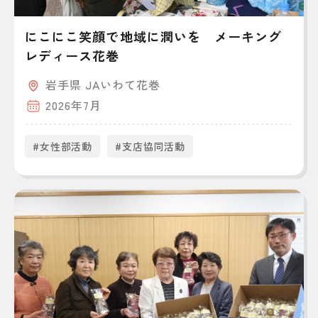
にこにこ笑顔で地域に潤いを メーキング
レディース花巻
岩手県 JAいわて花巻
2026年7月
#女性部活動
#支店協同活動