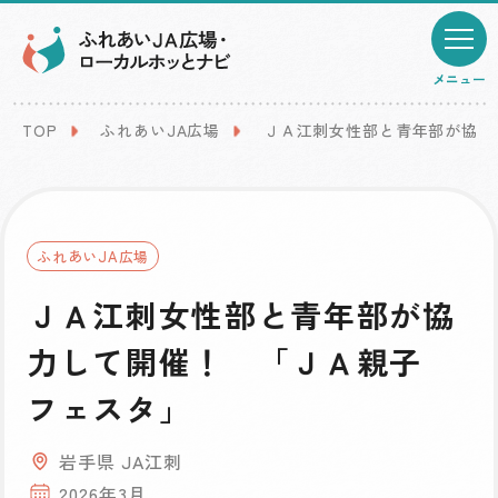
メニュー
TOP
ふれあいJA広場
ＪＡ江刺女性部と青年部が協力
ふれあいJA広場
ＪＡ江刺女性部と青年部が協
力して開催！ 「ＪＡ親子
フェスタ」
岩手県 JA江刺
2026年3月