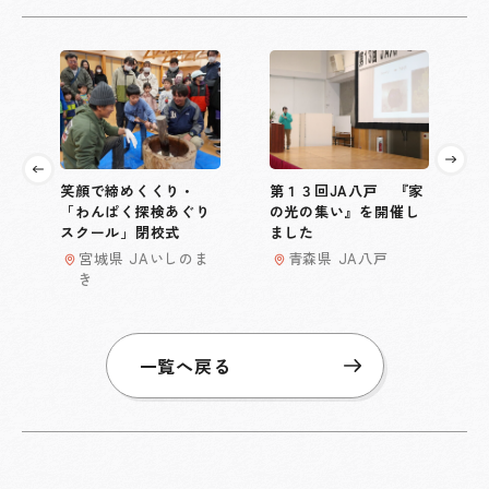
笑顔で締めくくり・
第１３回JA八戸 『家
「わんぱく探検あぐり
の光の集い』を開催し
スクール」閉校式
ました
宮城県 JAいしのま
青森県 JA八戸
き
一覧へ戻る