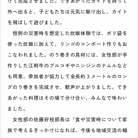
けて完成させました。できあがったカイトを持って
外へ出ると、子どもたちは元気に駆け出し、カイト
を飛ばして遊びました。
恒例の災害時を想定した炊飯体験では、ポリ袋を
使った炊飯に加えて、リンゴのコンポート作りもお
こなわれました。のり巻きの具材には、女性部が手
作りした江刺牛のプルコギやニンジンのナムルなど
も用意。参加者が協力して全長約３メートルのロン
グのり巻きを完成させ、歓声が上がりました。でき
あがった料理はその場で分け合い、みんなで味わい
ました。
女性部の佐藤好枝部長は「食や災害時について家
族で考えるきっかけになれば。今後も地域交流の輪