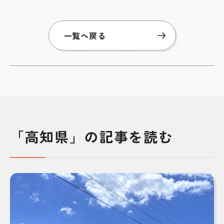
一覧へ戻る
「高知県」の記事を読む