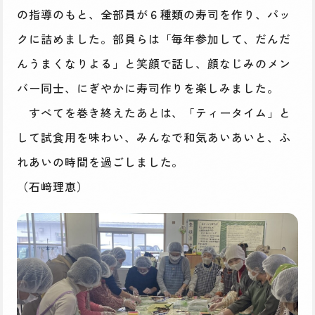
の指導のもと、全部員が６種類の寿司を作り、パッ
クに詰めました。部員らは「毎年参加して、だんだ
んうまくなりよる」と笑顔で話し、顔なじみのメン
バー同士、にぎやかに寿司作りを楽しみました。
すべてを巻き終えたあとは、「ティータイム」と
して試食用を味わい、みんなで和気あいあいと、ふ
れあいの時間を過ごしました。
（石﨑理恵）