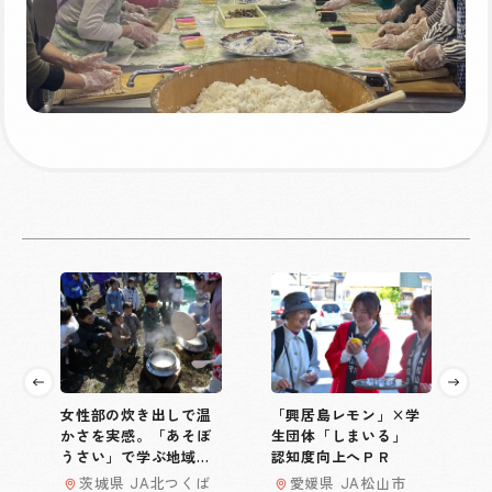
女性部の炊き出しで温
「興居島レモン」×学
かさを実感。「あそぼ
生団体「しまいる」
うさい」で学ぶ地域の
認知度向上へＰＲ
防災
茨城県 JA北つくば
愛媛県 JA松山市