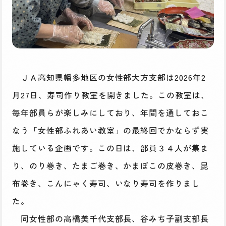
ＪＡ高知県幡多地区の女性部大方支部は2026年2
月27日、寿司作り教室を開きました。この教室は、
毎年部員らが楽しみにしており、年間を通しておこ
なう「女性部ふれあい教室」の最終回でかならず実
施している企画です。この日は、部員３４人が集ま
り、のり巻き、たまご巻き、かまぼこの皮巻き、昆
布巻き、こんにゃく寿司、いなり寿司を作りまし
た。
同女性部の高橋美千代支部長、谷みち子副支部長