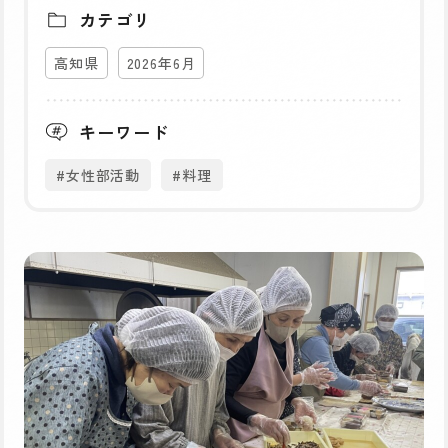
カテゴリ
高知県
2026年6月
キーワード
#女性部活動
#料理