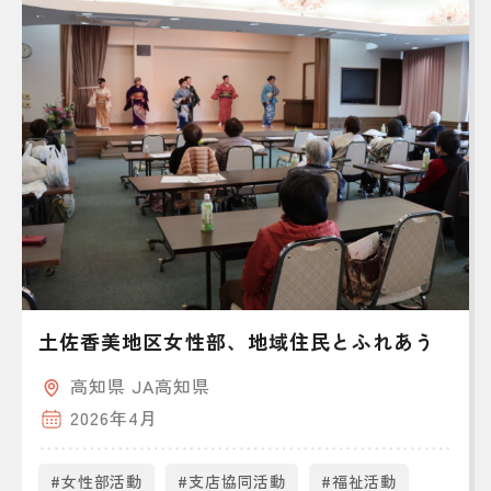
土佐香美地区女性部、地域住民とふれあう
高知県 JA高知県
2026年4月
#女性部活動
#支店協同活動
#福祉活動