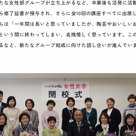
たな女性部グループが立ち上がるなど、卒業後も活発に活
修了証書が授与され、さらに全10回の講座すべてに出席
らは「一年間は長いと思っていましたが、陶芸やおいしい
という間に終わってしまい、名残惜しく思っています。こ
るなど、新たなグループ結成に向けた話し合いが進んでい