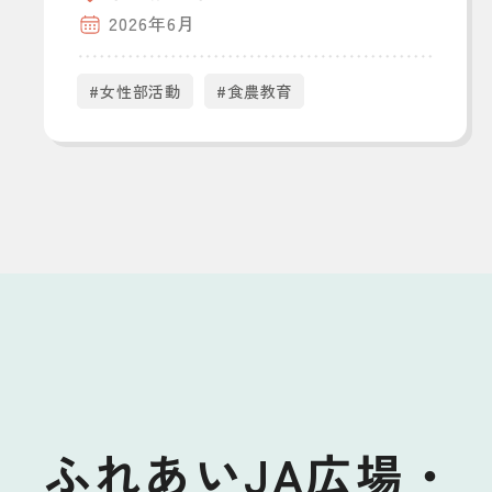
2026年6月
#女性部活動
#食農教育
ふれあいJA広場・