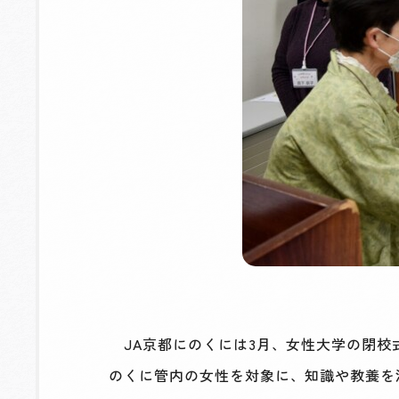
JA京都にのくには3月、女性大学の閉校式
のくに管内の女性を対象に、知識や教養を深