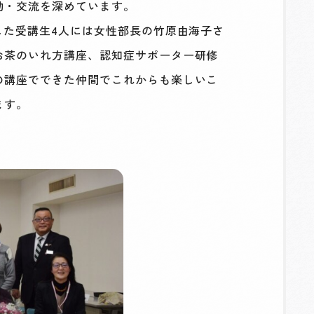
動・交流を深めています。
した受講生4人には女性部長の竹原由海子さ
お茶のいれ方講座、認知症サポーター研修
の講座でできた仲間でこれからも楽しいこ
ます。