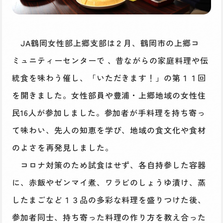
JA鶴岡女性部上郷支部は２月、鶴岡市の上郷コ
ミュニティーセンターで 、昔ながらの家庭料理や伝
統食を味わう催し、「いただきます！」の第１１回
を開きました。女性部員や豊浦・上郷地域の女性住
民16人が参加しました。参加者が手料理を持ち寄っ
て味わい、先人の知恵を学び、地域の食文化や食材
のよさを再発見しました。
コロナ対策のため試食はせず、各自持参した容器
に、赤飯やゼンマイ煮、ワラビのしょうゆ漬け、蒸
したまごなど１３品の多彩な料理を盛りつけた後、
参加者同士、持ち寄った料理の作り方を教え合った