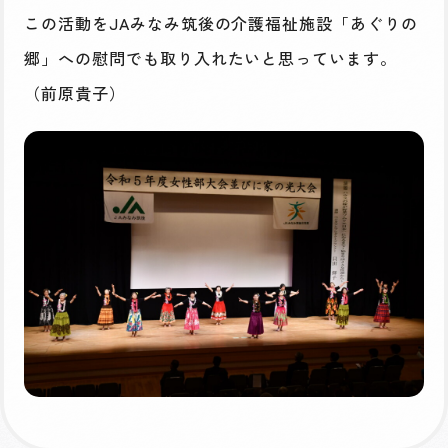
この活動をJAみなみ筑後の介護福祉施設「あぐりの
郷」への慰問でも取り入れたいと思っています。
（前原貴子）