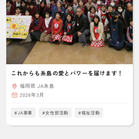
これからも糸島の愛とパワーを届けます！
福岡県 JA糸島
2026年3月
#JA事業
#女性部活動
#福祉活動