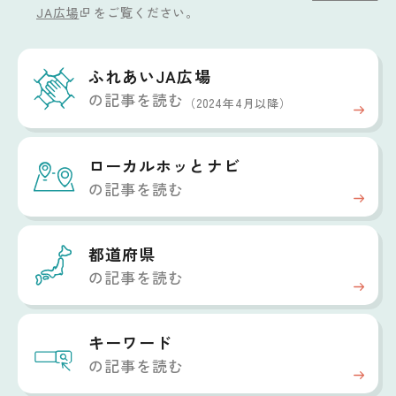
JA広場
をご覧ください。
ふれあいJA広場
の記事を読む
（2024年4月以降）
ローカルホッと
ナビ
の記事を読む
都道府県
の記事を読む
キーワード
の記事を読む