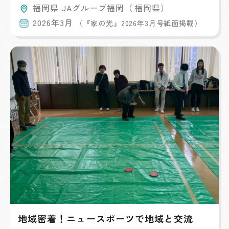
福岡県 JAグループ福岡（ 福岡県）
2026年3月
（『家の光』2026年3月号紙面掲載）
地域密着！ニュースポーツで地域と交流