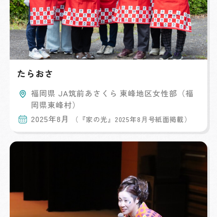
たらおさ
福岡県 JA筑前あさくら 東峰地区女性部（福
岡県東峰村）
2025年8月
（『家の光』2025年8月号紙面掲載）