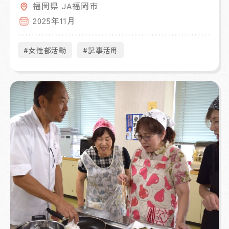
福岡県 JA福岡市
2025年11月
#女性部活動
#記事活用