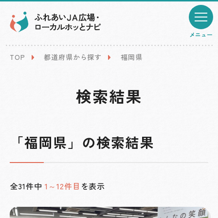
メニュー
TOP
都道府県から探す
福岡県
検索結果
「福岡県」の検索結果
全31件中
1～12件目
を表示