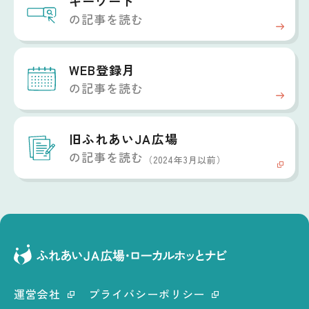
キーワード
の記事を読む
WEB登録月
の記事を読む
旧ふれあいJA広場
の記事を読む
（2024年3月以前）
運営会社
プライバシーポリシー