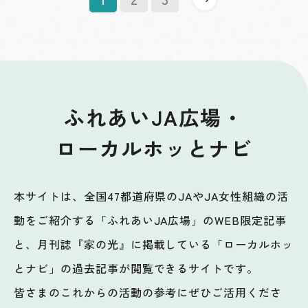
ふれあいJA広場・
ローカルホッとナビ
本サイトは、全国47都道府県のJAやJA女性組織の活
動をご紹介する「ふれあいJA広場」のWEB限定記事
と、月刊誌『家の光』に掲載している「ローカルホッ
とナビ」の過去記事が閲覧できるサイトです。
皆さまのこれからの活動の参考にぜひご活用くださ