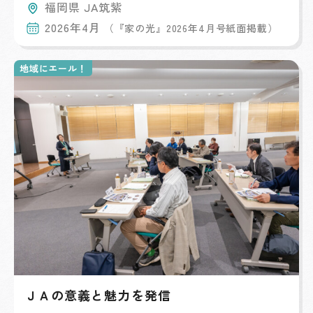
福岡県 JA筑紫
2026年4月
（『家の光』2026年4月号紙面掲載）
地域にエール！
ＪＡの意義と魅力を発信