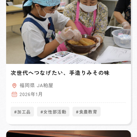
次世代へつなげたい、手造りみその味
福岡県 JA粕屋
2026年1月
#加工品
#女性部活動
#食農教育