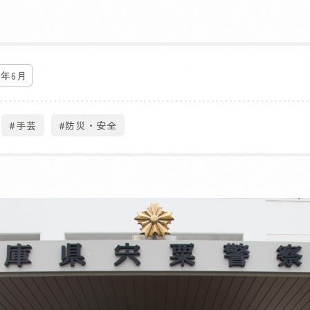
4年6月
#手芸
#防災・安全