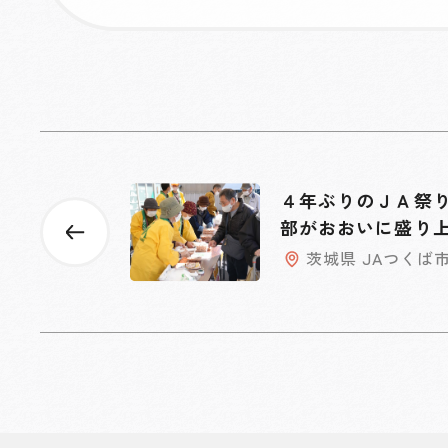
４年ぶりのＪＡ祭
部がおおいに盛り
茨城県 JAつくば