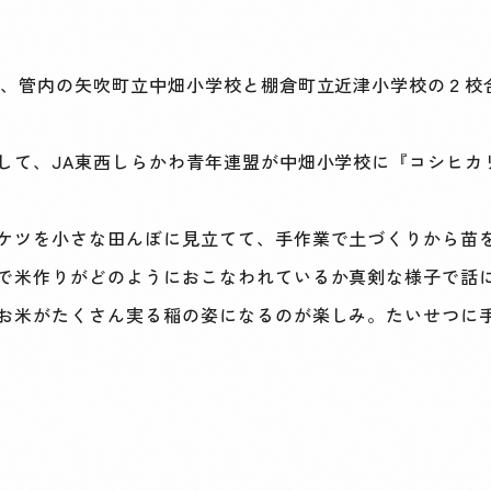
、管内の矢吹町立中畑小学校と棚倉町立近津小学校の２校
て、JA東西しらかわ青年連盟が中畑小学校に『コシヒカ
ケツを小さな田んぼに見立てて、手作業で土づくりから苗
で米作りがどのようにおこなわれているか真剣な様子で話
お米がたくさん実る稲の姿になるのが楽しみ。たいせつに