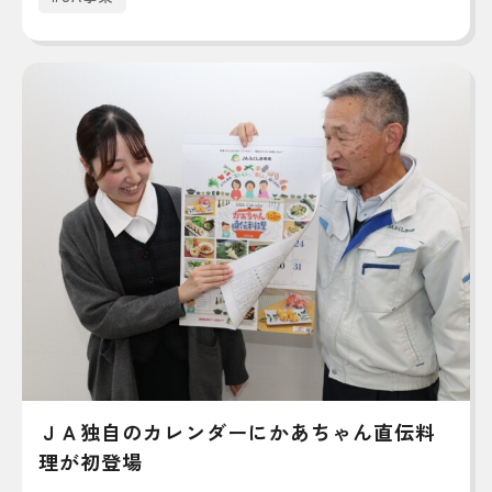
ＪＡ独自のカレンダーにかあちゃん直伝料
理が初登場