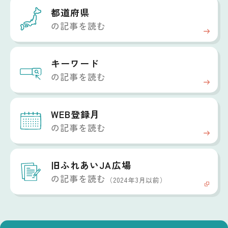
都道府県
の記事を読む
キーワード
の記事を読む
WEB登録月
の記事を読む
旧ふれあいJA広場
の記事を読む
（2024年3月以前）