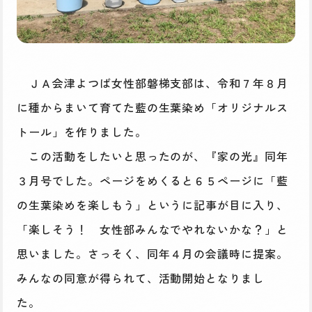
ＪＡ会津よつば女性部磐梯支部は、令和７年８月
に種からまいて育てた藍の生葉染め「オリジナルス
トール」を作りました。
この活動をしたいと思ったのが、『家の光』同年
３月号でした。ページをめくると６５ページに「藍
の生葉染めを楽しもう」というに記事が目に入り、
「楽しそう！ 女性部みんなでやれないかな？」と
思いました。さっそく、同年４月の会議時に提案。
みんなの同意が得られて、活動開始となりまし
た。