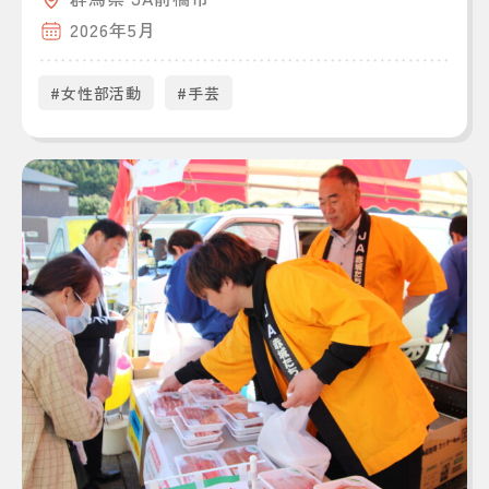
2026年5月
#女性部活動
#手芸