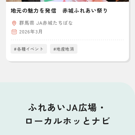
地元の魅力を発信 赤城ふれあい祭り
群馬県 JA赤城たちばな
2026年3月
#各種イベント
#地産地消
ふれあいJA広場・
ローカルホッとナビ