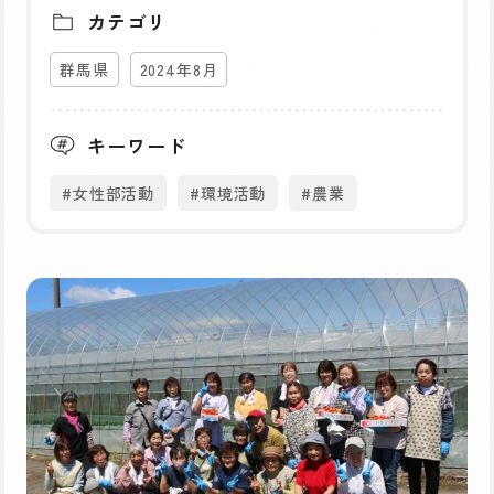
カテゴリ
群馬県
2024年8月
キーワード
#女性部活動
#環境活動
#農業