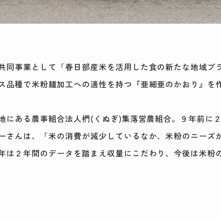
共同事業として「春日部産米を活用した食の新たな地域ブ
ス品種で米粉麺加工への適性を持つ『亜細亜のかおり』を
にある農事組合法人椚(くぬぎ)集落営農組合。９年前に
一さんは、「米の消費が減少しているなか、米粉のニーズ
年は２年間のデータを踏まえ収量にこだわり、今後は米粉