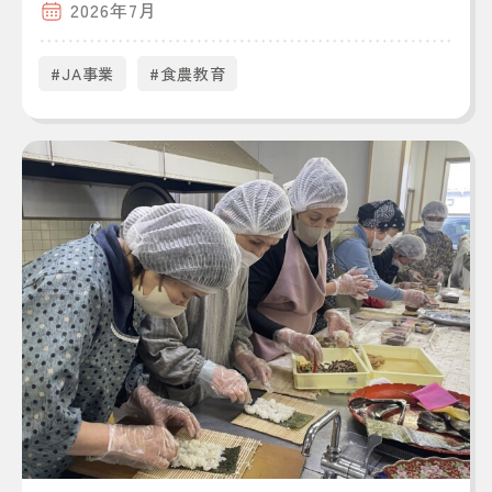
2026年7月
#JA事業
#食農教育