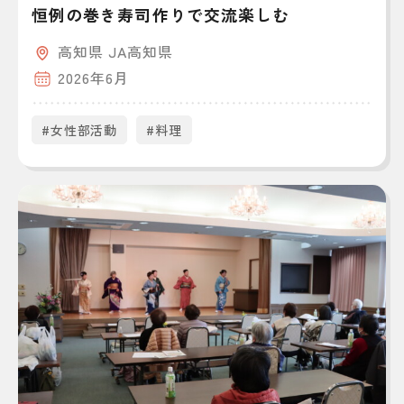
恒例の巻き寿司作りで交流楽しむ
高知県 JA高知県
2026年6月
#女性部活動
#料理