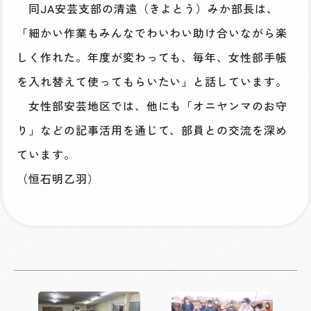
同JA安芸支部の清遠（きよとう）みか部長は、
「細かい作業もみんなでわいわい助け合いながら楽
しく作れた。年度が変わっても、毎年、女性部手帳
を入れ替えて使ってもらいたい」と話しています。
女性部安芸地区では、他にも「オニヤンマのお守
り」などの記事活用を通じて、部員との交流を深め
ています。
（恒石明乙羽）