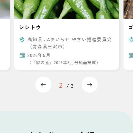
シシトウ
高知県 JAおいらせ やさい推進委員会
（青森県三沢市）
2026年5月
（『家の光』2026年5月号紙面掲載）
2
Previous
Next
3