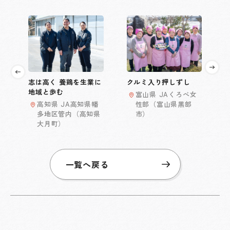
志は高く 養鶏を生業に
クルミ入り押しずし
地域と歩む
富山県 JAくろべ女
高知県 JA高知県幡
性部（富山県黒部
多地区管内（高知県
市）
大月町）
一覧へ戻る