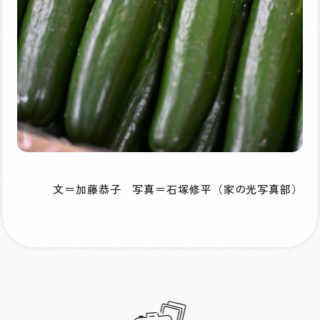
文＝加藤恭子 写真＝石塚修平（家の光写真部）